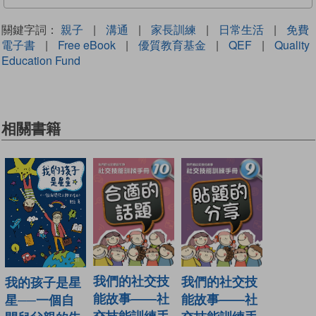
關鍵字詞：
親子
|
溝通
|
家長訓練
|
日常生活
|
免費
電子書
|
Free eBook
|
優質教育基金
|
QEF
|
Quality
Education Fund
相關書籍
我們的社交技
我們的社交技
我的孩子是星
能故事——社
能故事——社
星──一個自