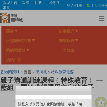
Skip
教城主頁
教師
中學生
小學生
繁
登入/註冊
|
|
English
to
家長
main
content
圖書
好書推介
e悅讀學校計劃
閱讀服務
我的閱讀城
十本好讀
漫話生活
香港閱讀城
> 圖書 >
學與教
>
特殊教育需要
親子溝通訓練課程﹙特殊教育﹚ —
藍組：開始懂得運用文字的孩子
0
請登入以享受個人化閱讀體驗，或按「略