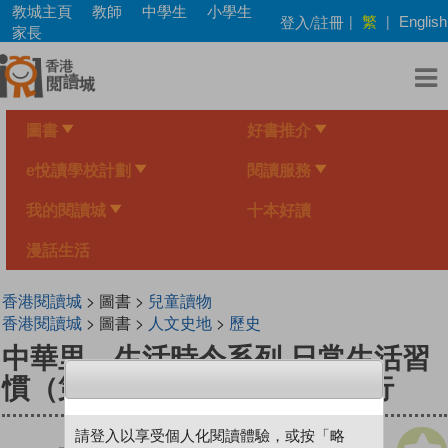
Skip
教城主頁
教師
中學生
小學生
繁
登入/註冊
|
|
English
to
家長
main
content
圖書
好書推介
e悅讀學校計劃
閱讀服務
我的閱讀城
十本好讀
漫話生活
香港閱讀城
> 圖書 >
兒童讀物
香港閱讀城
> 圖書 >
人文史地
>
歷史
中華里—生活時令系列 日常生活習
慣（第一冊）：衣、食、住、行
請登入以享受個人化閱讀體驗，或按「略