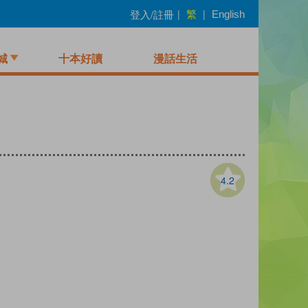
繁
登入/註冊
|
|
English
城
十本好讀
漫話生活
4.2