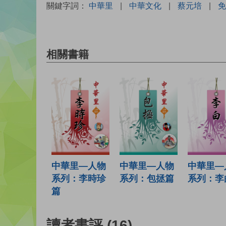
關鍵字詞：
中華里
|
中華文化
|
蔡元培
|
免
相關書籍
中華里—人物
中華里—人物
中華里—
系列：李時珍
系列：包拯篇
系列：李
篇
讀者書評
(16)