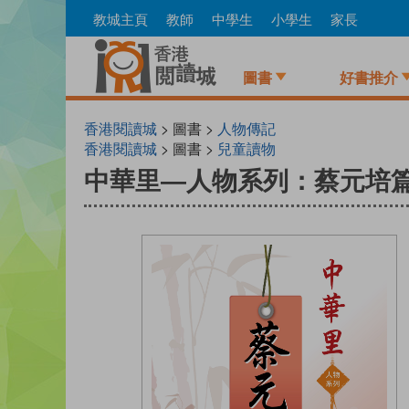
Skip
教城主頁
教師
中學生
小學生
家長
to
main
content
圖書
好書推介
香港閱讀城
> 圖書 >
人物傳記
香港閱讀城
> 圖書 >
兒童讀物
中華里—人物系列：蔡元培