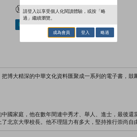
試閲
加入閱讀紀錄
請登入以享受個人化閱讀體驗，或按「略
過」繼續瀏覽。
加入／閱讀電子書
成為會員
登入
略過
，把博大精深的中華文化資料匯聚成一系列的電子書，鼓
的中國家庭，他在數年間連中秀才、舉人、進士，最後還
上了北京大學校長。他不理阻力有多大，堅持推行崇尚自