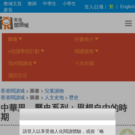
Skip
教城主頁
教師
中學生
小學生
繁
登入/註冊
|
|
English
to
家長
main
content
圖書
好書推介
e悅讀學校計劃
閱讀服務
我的閱讀城
十本好讀
漫話生活
香港閱讀城
> 圖書 >
兒童讀物
香港閱讀城
> 圖書 >
人文史地
>
歷史
中華里—歷史系列：思想自由的時
期
請登入以享受個人化閱讀體驗，或按「略