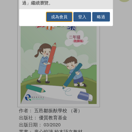
過」繼續瀏覽。
成為會員
登入
略過
作者：
五邑鄒振猷學校 （著）
出版社：
優質教育基金
出版日期：
03/2020
叢書：
童心悅讀 校本語文教材