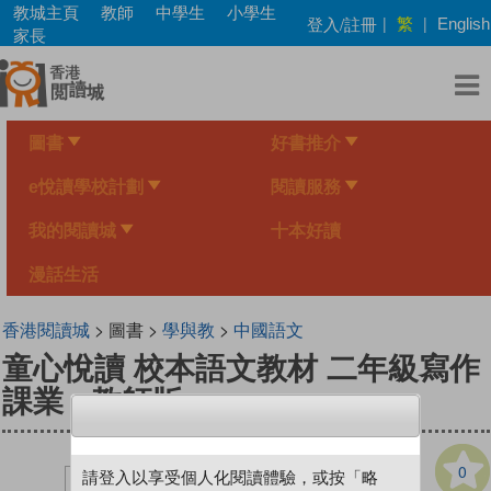
Skip
教城主頁
教師
中學生
小學生
繁
登入/註冊
|
|
English
to
家長
main
content
圖書
好書推介
e悅讀學校計劃
閱讀服務
我的閱讀城
十本好讀
漫話生活
香港閱讀城
> 圖書 >
學與教
>
中國語文
童心悅讀 校本語文教材 二年級寫作
課業 - 教師版
0
請登入以享受個人化閱讀體驗，或按「略