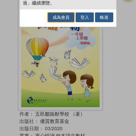
過」繼續瀏覽。
成為會員
登入
略過
作者：
五邑鄒振猷學校 （著）
出版社：
優質教育基金
出版日期：
03/2020
叢書：
童心悅讀 校本語文教材