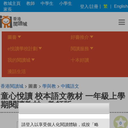
Skip
教城主頁
教師
中學生
小學生
繁
登入/註冊
|
|
English
to
家長
main
content
圖書
好書推介
e悅讀學校計劃
閱讀服務
我的閱讀城
十本好讀
漫話生活
香港閱讀城
> 圖書 >
學與教
>
中國語文
童心悅讀 校本語文教材 一年級上學
期閱讀教材 - 教師版
0
請登入以享受個人化閱讀體驗，或按「略