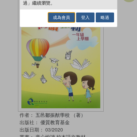
過」繼續瀏覽。
成為會員
登入
略過
作者：
五邑鄒振猷學校 （著）
出版社：
優質教育基金
出版日期：
03/2020
叢書：
童心悅讀 校本語文教材