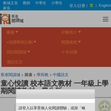
Skip
教城主頁
教師
中學生
小學生
繁
登入/註冊
|
|
English
to
家長
main
content
圖書
好書推介
e悅讀學校計劃
閱讀服務
我的閱讀城
十本好讀
漫話生活
香港閱讀城
> 圖書 >
學與教
>
中國語文
童心悅讀 校本語文教材 一年級上學
期閱讀教材 - 學生版
2.5
請登入以享受個人化閱讀體驗，或按「略