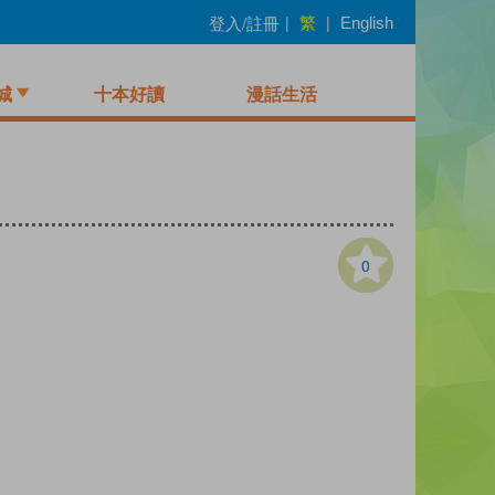
繁
登入/註冊
|
|
English
城
十本好讀
漫話生活
0