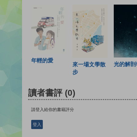
年輕的愛
光的解剖
來一場文學散
步
讀者書評
(0)
請登入給你的書籍評分
登入