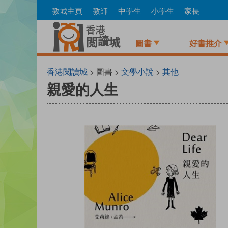
Skip
教城主頁
教師
中學生
小學生
家長
to
main
content
圖書
好書推介
香港閱讀城
> 圖書 >
文學小說
>
其他
親愛的人生