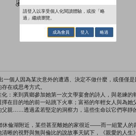
請登入以享受個人化閱讀體驗，或按「略
過」繼續瀏覽。
成為會員
登入
略過
寫出一個人因為某次意外的遭遇、決定不做什麼，或僅僅是
的存在或思考方式。
性化：來到異鄉參加她第一次文學宴會的詩人，與老練的
選擇在目的地的前一站跳下火車；富裕的年輕女人與為她
的父親……透過孟若堅定的洞察力，這些生命以它們寧靜
家鄉休倫湖附近，某些甚至離她的家很近——而一組驚人的
她清晰的視野與無與倫比的說故事天賦下，《親愛的人生