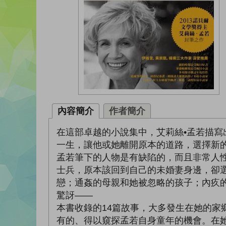
內容簡介
作者簡介
在這部卓越的小說集中，艾莉絲•孟若描
一生，讓他或她離開原本的道路，選擇新
孟若筆下的人物是有缺陷的，而且非常人
士兵，原本該回到自己的未婚妻身邊，卻
戀；通姦的母親和她被忽略的孩子；內疚
驚訝——
本書收錄的14篇故事，大多發生在她的
有的、得以窺探孟若自身童年的機會。在