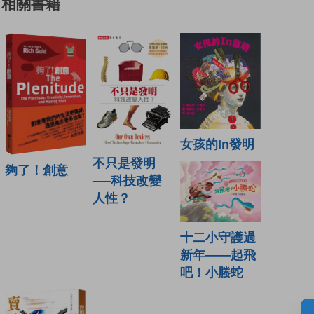
相關書籍
女孩的In發明
不只是發明
夠了！創意
──科技改變
人性？
十二小守護過
新年——起飛
吧！小螣蛇