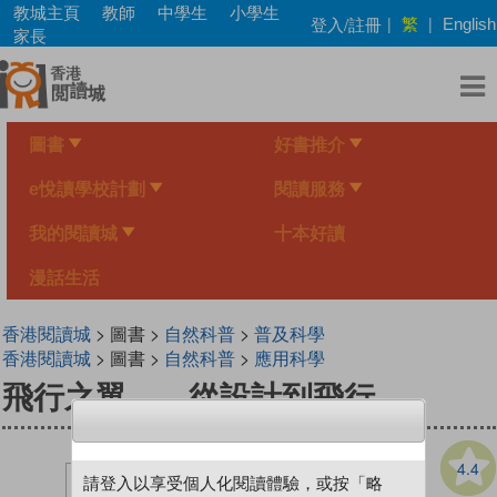
Skip
教城主頁
教師
中學生
小學生
繁
登入/註冊
|
|
English
to
家長
main
content
圖書
好書推介
e悅讀學校計劃
閱讀服務
我的閱讀城
十本好讀
漫話生活
香港閱讀城
> 圖書 >
自然科普
>
普及科學
香港閱讀城
> 圖書 >
自然科普
>
應用科學
飛行之翼——從設計到飛行
4.4
請登入以享受個人化閱讀體驗，或按「略