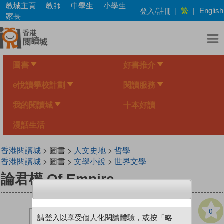
Skip
教城主頁
教師
中學生
小學生
繁
登入/註冊
|
|
English
to
家長
main
content
圖書
好書推介
e悅讀學校計劃
閱讀服務
我的閱讀城
十本好讀
漫話生活
香港閱讀城
> 圖書 >
人文史地
>
哲學
香港閱讀城
> 圖書 >
文學小說
>
世界文學
論君權 Of Empire
0
請登入以享受個人化閱讀體驗，或按「略