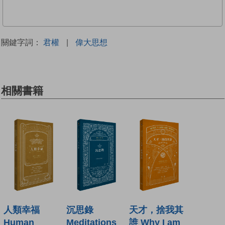
關鍵字詞：
君權
|
偉大思想
相關書籍
人類幸福
沉思錄
天才，捨我其
Human
Meditations
誰 Why I am