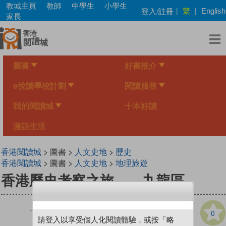
Skip
教城主頁
教師
中學生
小學生
繁
登入/註冊
|
|
English
to
家長
main
content
圖書
好書推介
e悅讀學校計劃
閱讀服務
我的閱讀城
十本好讀
漫話生活
香港閱讀城
> 圖書 >
人文史地
>
歷史
香港閱讀城
> 圖書 >
人文史地
>
地理旅遊
香港歷史考察之旅——九龍區
0
請登入以享受個人化閱讀體驗，或按「略