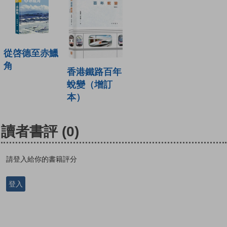
從啓德至赤鱲
角
香港鐵路百年
蛻變（增訂
本）
讀者書評
(0)
請登入給你的書籍評分
登入