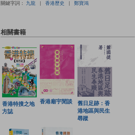
關鍵字詞：
九龍
|
香港歷史
|
鄭寶鴻
相關書籍
香港廟宇閒談
舊日足跡：香
香港特搜之地
港地區與民生
方誌
尋蹤