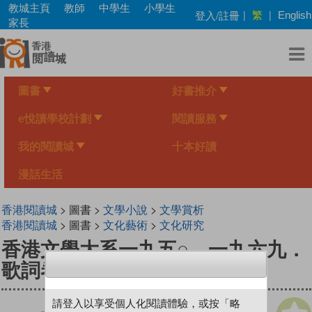
Skip
教城主頁
教師
中學生
小學生
繁
登入/註冊
|
|
English
to
家長
main
content
圖書
好書推介
e悅讀學校計劃
閱讀服務
我的閱讀城
十本好讀
漫話生活
香港閱讀城
> 圖書 >
文學小說
>
文學賞析
香港閱讀城
> 圖書 >
文化藝術
>
文化研究
香港文學大系一九五○—一九六九．
歌詞卷
請登入以享受個人化閱讀體驗，或按「略