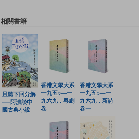
相關書籍
香港文學大系
香港文學大系
一九五○—一
一九五○—一
且聽下回分解
九六九．粵劇
九六九．新詩
──阿濃談中
卷
卷一
國古典小說