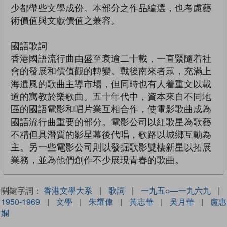
少都帶些文學成份。本部分之作品編選，也考慮藝
術價值與文獻價值之兼容。
國語歌詞
香港國語流行曲由盛至衰逾二十載，一直緊隨着社
會的發展和價值觀的轉變。戰後南來者眾，充滿上
海遺風的歌曲主導市場，但同時也有人着重文以載
道的寓教於樂歌曲。五十年代中，資本來自不同地
區的國語電影和唱片業互相合作，使電影歌曲成為
國語流行曲重要的部分。電影公司以紅歌星為歌藝
不精但具潛質的影星幕後代唱，歌路以城鄉互動為
主。另一些電影公司則以發掘歌影雙棲新星以拓展
業務，並為他們創作不少展現青春的歌曲。
關鍵字詞：
香港文學大系
|
歌詞
|
一九五○—一九六九
|
1950-1969
|
文學
|
朱耀偉
|
黃志華
|
吳月華
|
盧惠
嫻