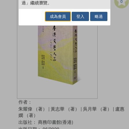
0
過」繼續瀏覽。
成為會員
登入
略過
作者：
朱耀偉 （著）
|
黃志華 （著）
|
吳月華 （著）
|
盧惠
嫻 （著）
出版社：
商務印書館(香港)
出版日期：
06/2020