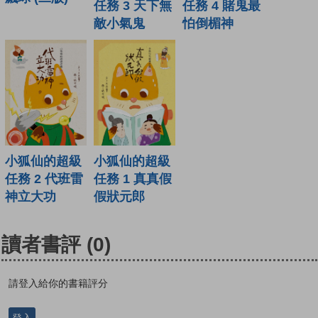
任務 3 天下無
任務 4 賭鬼最
敵小氣鬼
怕倒楣神
小狐仙的超級
小狐仙的超級
任務 2 代班雷
任務 1 真真假
神立大功
假狀元郎
讀者書評
(0)
請登入給你的書籍評分
登入