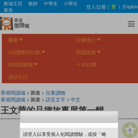
Skip
教城主頁
教師
中學生
小學生
繁
登入/註冊
|
|
English
to
家長
main
content
圖書
好書推介
e悅讀學校計劃
閱讀服務
我的閱讀城
十本好讀
漫話生活
香港閱讀城
> 圖書 >
兒童讀物
香港閱讀城
> 圖書 >
語言文字
>
中文
王文華的品德故事屋第一輯
0
請登入以享受個人化閱讀體驗，或按「略