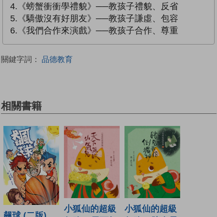
4.《螃蟹衝衝學禮貌》──教孩子禮貌、反省
5.《驕傲沒有好朋友》──教孩子謙虛、包容
6.《我們合作來演戲》──教孩子合作、尊重
關鍵字詞：
品德教育
相關書籍
小狐仙的超級
小狐仙的超級
飆球 (二版)