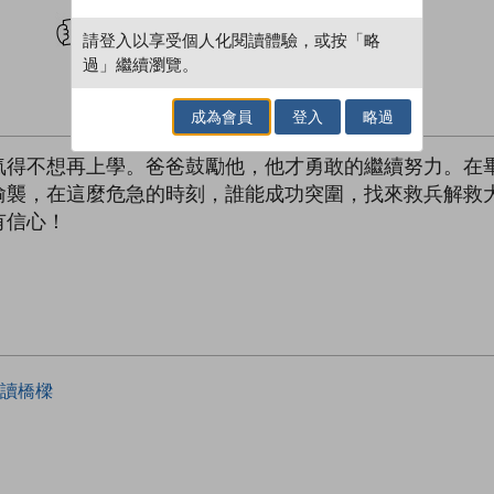
試閲
加入閱讀紀錄
請登入以享受個人化閱讀體驗，或按「略
過」繼續瀏覽。
成為會員
登入
略過
氣得不想再上學。爸爸鼓勵他，他才勇敢的繼續努力。在
偷襲，在這麼危急的時刻，誰能成功突圍，找來救兵解救
有信心！
讀橋樑