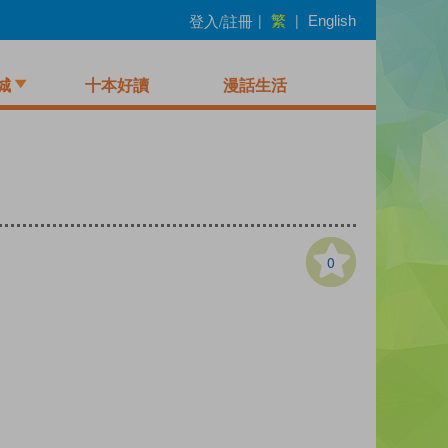
繁
登入/註冊
|
|
English
城
十本好讀
漫話生活
0