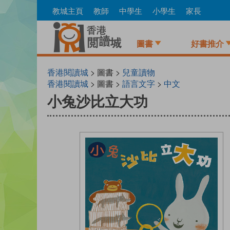
Skip
教城主頁
教師
中學生
小學生
家長
to
main
content
圖書
好書推介
香港閱讀城
> 圖書 >
兒童讀物
香港閱讀城
> 圖書 >
語言文字
>
中文
小兔沙比立大功