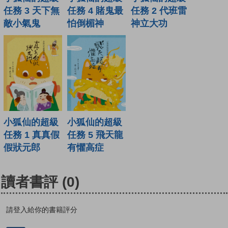
任務 3 天下無
任務 4 賭鬼最
任務 2 代班雷
敵小氣鬼
怕倒楣神
神立大功
小狐仙的超級
小狐仙的超級
任務 1 真真假
任務 5 飛天龍
假狀元郎
有懼高症
讀者書評
(0)
請登入給你的書籍評分