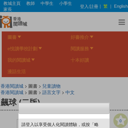
Skip
教城主頁
教師
中學生
小學生
繁
登入/註冊
|
|
English
to
家長
main
content
圖書
好書推介
e悅讀學校計劃
閱讀服務
我的閱讀城
十本好讀
漫話生活
香港閱讀城
> 圖書 >
兒童讀物
香港閱讀城
> 圖書 >
語言文字
>
中文
飆球 (二版)
0
請登入以享受個人化閱讀體驗，或按「略