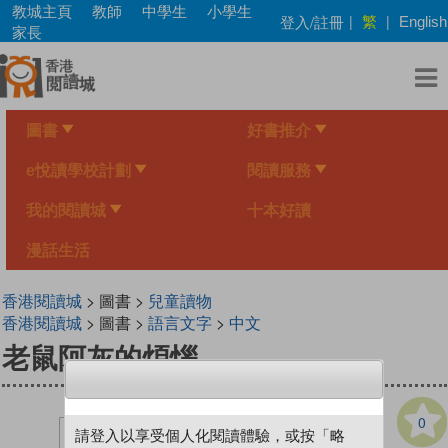
Skip
教城主頁
教師
中學生
小學生
繁
登入/註冊
|
|
English
to
家長
main
content
圖書
好書推介
e悅讀學校計劃
閱讀服務
我的閱讀城
十本好讀
漫話生活
香港閱讀城
> 圖書 >
兒童讀物
香港閱讀城
> 圖書 >
語言文字
>
中文
老鼠阿灰的煩惱
0
請登入以享受個人化閱讀體驗，或按「略