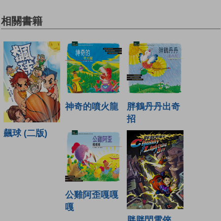
相關書籍
神奇的噴火龍
胖鶴丹丹出奇
招
飆球 (二版)
公雞阿歪嘎嘎
嘎
胖胖閃電俠