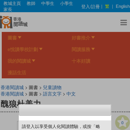
Skip
教城主頁
教師
中學生
小學生
繁
登入/註冊
|
|
English
to
家長
main
content
圖書
好書推介
e悅讀學校計劃
閱讀服務
我的閱讀城
十本好讀
漫話生活
香港閱讀城
> 圖書 >
兒童讀物
香港閱讀城
> 圖書 >
語言文字
>
中文
醜狼杜美力
0
請登入以享受個人化閱讀體驗，或按「略