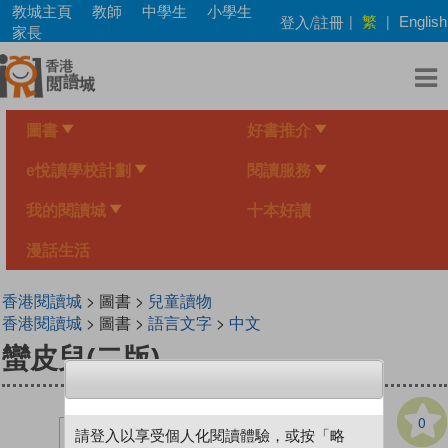
Skip
教城主頁
教師
中學生
小學生
繁
登入/註冊
|
|
English
to
家長
main
content
圖書
好書推介
e悅讀學校計劃
閱讀服務
我的閱讀城
十本好讀
漫話生活
香港閱讀城
> 圖書 >
兒童讀物
香港閱讀城
> 圖書 >
語言文字
>
中文
蠻皮兒(二版)
0
請登入以享受個人化閱讀體驗，或按「略