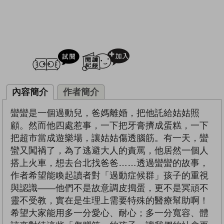
試閲
加入閱讀紀錄
內容簡介
作者簡介
蠻蠻是一個過動兒，爸媽離婚，把他託給姑姑照
顧。然而他四處惹事，一下把牙膏擠成蛋糕，一下
把超市當成遊樂場，讓姑姑傷透腦筋。有一天，蠻
蠻又闖禍了，為了逃避大人的責罵，他居然一個人
搭上火車，想去台北找爸爸……透過蠻蠻的故事，
作者希望能喚起讀者對「過動症候群」孩子的重視
與認識——他們不是故意調皮搗蛋，更不是冥頑不
靈不受教，實在是生理上需要特殊的醫療幫助啊！
希望大家能用多一分愛心、耐心；多一分寬容、體