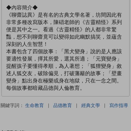
◆內容簡介◆
《聊齋誌異》是有名的古典文學名著，坊間因此有
非常多種改寫版本，陳碏老師的《古靈精怪》系列
便是其中之一。看過《古靈精怪》的人都非常驚
豔，想不到聊齋竟可以變得如此幽默搞笑，並蘊含
深刻的人生智慧！
本書包含了四個故事：「黑犬變身」說的是人應該
要適性發展，擇其所愛，選其所適；「元寶變身」
提醒孩子要懂得孝順，為人著想；「狐狸變身」敘
述人狐交友，破除偏見，打破藩籬的故事；「壁畫
變身」點出身在極樂或身在地獄，只在一念之間。
每個故事都暗藏品德與人倫教育。
關鍵字詞：
生命教育
|
品德教育
|
經典文學
|
寫作指導