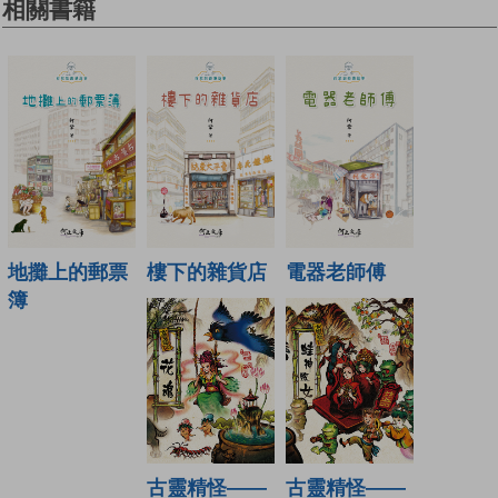
相關書籍
地攤上的郵票
樓下的雜貨店
電器老師傅
簿
古靈精怪——
古靈精怪——