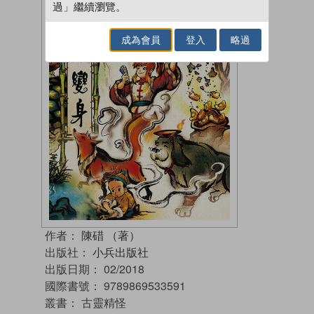
過」繼續瀏覽。
成為會員
登入
略過
作者：
陳碏 （著）
出版社：
小兵出版社
出版日期：
02/2018
國際書號：
9789869533591
叢書：
古靈精怪