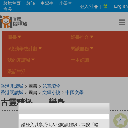
Skip
教城主頁
教師
中學生
小學生
繁
登入/註冊
|
|
English
to
家長
main
content
圖書
好書推介
e悅讀學校計劃
閱讀服務
我的閱讀城
十本好讀
漫話生活
香港閱讀城
> 圖書 >
兒童讀物
香港閱讀城
> 圖書 >
文學小說
>
中國文學
古靈精怪——變身
0
請登入以享受個人化閱讀體驗，或按「略