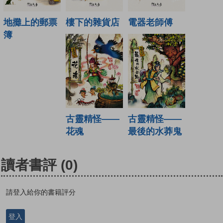
地攤上的郵票
樓下的雜貨店
電器老師傅
簿
古靈精怪——
古靈精怪——
花魂
最後的水莽鬼
讀者書評
(0)
請登入給你的書籍評分
登入