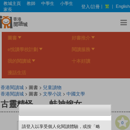
Skip
教城主頁
教師
中學生
小學生
繁
登入/註冊
|
|
English
to
家長
main
content
圖書
好書推介
e悅讀學校計劃
閱讀服務
我的閱讀城
十本好讀
漫話生活
香港閱讀城
> 圖書 >
兒童讀物
香港閱讀城
> 圖書 >
文學小說
>
中國文學
古靈精怪——蛙神嫁女
0
請登入以享受個人化閱讀體驗，或按「略