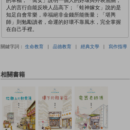
的幸福；「喬女」說明一個人的好壞與外表無關，
人的言行自能反映人品高下；「蛙神嫁女」說的是
知足自會常樂，幸福絕非金錢所能衡量；「堪輿
師」則勉勵讀者，命運的好壞不靠風水，完全掌握
在自己手裡。
關鍵字詞：
生命教育
|
品德教育
|
經典文學
|
寫作指導
相關書籍