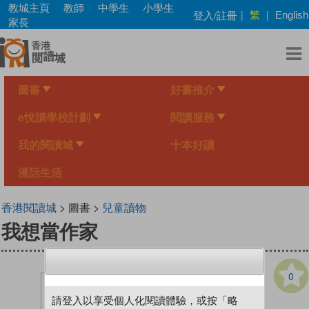
Skip
教城主頁
教師
中學生
小學生
繁
登入/註冊
|
|
English
to
家長
main
content
圖書
好書推介
e悅讀學校計劃
閱讀服務
我的閱讀城
十本好讀
漫話生活
香港閱讀城
> 圖書 >
兒童讀物
我想當作家
0
請登入以享受個人化閱讀體驗，或按「略