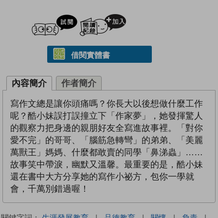
試閲
加入閱讀紀錄
借閱實體書
內容簡介
作者簡介
寫作文總是讓你頭痛嗎？你長大以後想做什麼工作
呢？酷小妹誤打誤撞立下「作家夢」，她發揮驚人
的觀察力把身邊的親朋好友全寫進故事裡。「對你
愛不完」的哥哥、「腦筋急轉彎」的弟弟、「美麗
萬獸王」媽媽、什麼都敢賣的同學「鼻涕蟲」……
故事笑中帶淚，幽默又溫馨。最重要的是，酷小妹
還在書中大方分享她的寫作小祕方，包你一學就
會，千萬別錯過喔！
關鍵字詞：
生涯發展教育
|
品德教育
|
關懷
|
負責
|