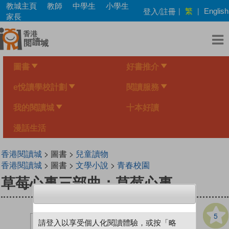
Skip
教城主頁
教師
中學生
小學生
繁
登入/註冊
|
|
English
to
家長
main
content
圖書
好書推介
e悅讀學校計劃
閱讀服務
我的閱讀城
十本好讀
漫話生活
香港閱讀城
> 圖書 >
兒童讀物
香港閱讀城
> 圖書 >
文學小說
>
青春校園
草莓心事三部曲：草莓心事
5
請登入以享受個人化閱讀體驗，或按「略