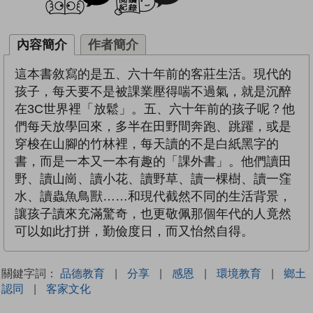
內容簡介
作者簡介
這本書敘寫的是五、六十年前的客莊生活。現代的
孩子，每天要不是被課業壓得喘不過氣，就是沉醉
在3C世界裡「放鬆」。五、六十年前的孩子呢？他
們每天放學回來，多半在田野間奔跑、跳躍，或是
穿梭在山腳的竹林裡，每天讀的不是白紙黑字的
書，而是一本又一本有趣的「課外書」。他們讀田
野、讀山崗、讀小花、讀野草、讀一棵樹、讀一窪
水、讀蟲魚鳥獸……和現代截然不同的生活背景，
讓孩子讀來充滿驚奇，也更敬佩那個年代的人竟然
可以如此打拼，勤儉度日，而又怡然自得。
關鍵字詞：
品德教育
|
分享
|
感恩
|
環境教育
|
鄉土
認同
|
客家文化