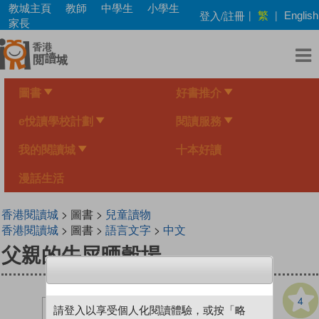
Skip
教城主頁
教師
中學生
小學生
繁
登入/註冊
|
|
English
to
家長
main
content
圖書
好書推介
e悅讀學校計劃
閱讀服務
我的閱讀城
十本好讀
漫話生活
香港閱讀城
> 圖書 >
兒童讀物
香港閱讀城
> 圖書 >
語言文字
>
中文
父親的牛屎晒穀場
4
請登入以享受個人化閱讀體驗，或按「略