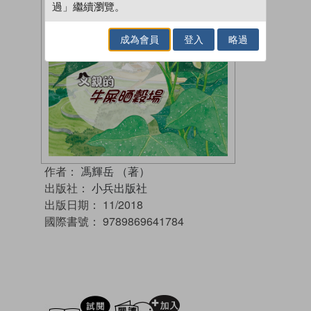
過」繼續瀏覽。
成為會員
登入
略過
作者：
馮輝岳 （著）
出版社：
小兵出版社
出版日期：
11/2018
國際書號：
9789869641784
試閲
加入閱讀紀錄