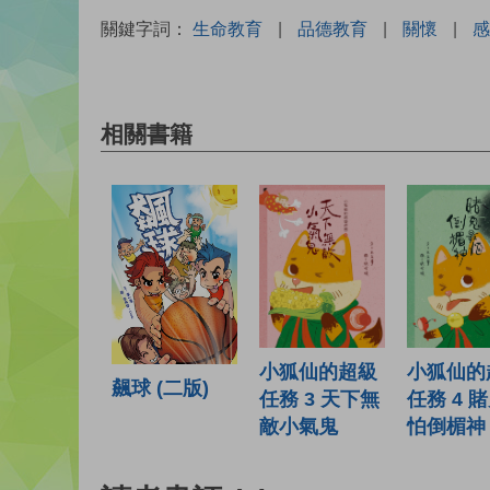
關鍵字詞：
生命教育
|
品德教育
|
關懷
|
感
相關書籍
小狐仙的超級
小狐仙的
飆球 (二版)
任務 3 天下無
任務 4 
敵小氣鬼
怕倒楣神