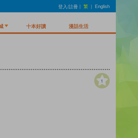
繁
登入/註冊
|
|
English
城
十本好讀
漫話生活
1