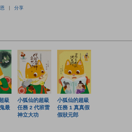
恩
|
分享
超級
小狐仙的超級
小狐仙的超級
賭鬼最
任務 2 代班雷
任務 1 真真假
神立大功
假狀元郎