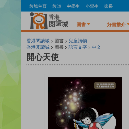
Skip
教城主頁
教師
中學生
小學生
家長
to
main
content
圖書
好書推介
香港閱讀城
> 圖書 >
兒童讀物
香港閱讀城
> 圖書 >
語言文字
>
中文
開心天使