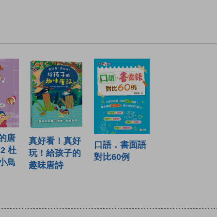
的唐
真好看！真好
口語．書面語
2 杜
玩！給孩子的
對比60例
小鳥
趣味唐詩