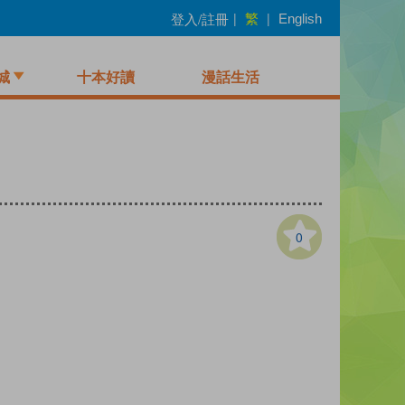
繁
登入/註冊
|
|
English
城
十本好讀
漫話生活
0