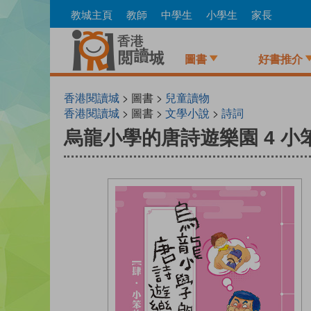
Skip
教城主頁
教師
中學生
小學生
家長
to
main
content
圖書
好書推介
香港閱讀城
> 圖書 >
兒童讀物
香港閱讀城
> 圖書 >
文學小說
>
詩詞
烏龍小學的唐詩遊樂園 4 小