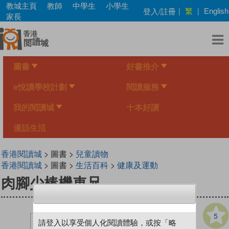
Skip
教城主頁
教師
中學生
小學生
繁
登入/註冊
|
|
English
to
家長
main
content
圖書
好書推介
e悅讀學校計劃
閱讀服務
我的閱讀城
十本好讀
漫話生活
香港閱讀城
> 圖書 >
兒童讀物
香港閱讀城
> 圖書 >
生活百科
>
健康及運動
肉腳少棒機車兄
5
請登入以享受個人化閱讀體驗，或按「略