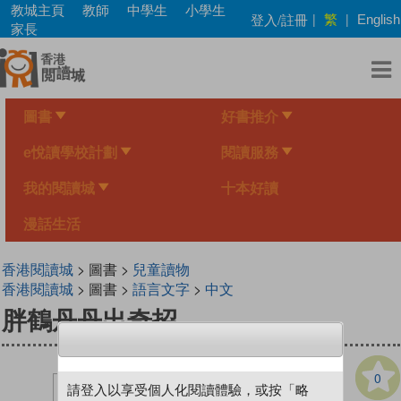
Skip
教城主頁
教師
中學生
小學生
繁
登入/註冊
|
|
English
to
家長
main
content
圖書
好書推介
e悅讀學校計劃
閱讀服務
我的閱讀城
十本好讀
漫話生活
香港閱讀城
> 圖書 >
兒童讀物
香港閱讀城
> 圖書 >
語言文字
>
中文
胖鶴丹丹出奇招
0
請登入以享受個人化閱讀體驗，或按「略