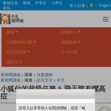
Skip
教城主頁
教師
中學生
小學生
繁
登入/註冊
|
|
English
to
家長
main
content
圖書
好書推介
e悅讀學校計劃
閱讀服務
我的閱讀城
十本好讀
漫話生活
香港閱讀城
> 圖書 >
兒童讀物
香港閱讀城
> 圖書 >
語言文字
>
中文
小狐仙的超級任務 5 飛天龍有懼高
症
請登入以享受個人化閱讀體驗，或按「略