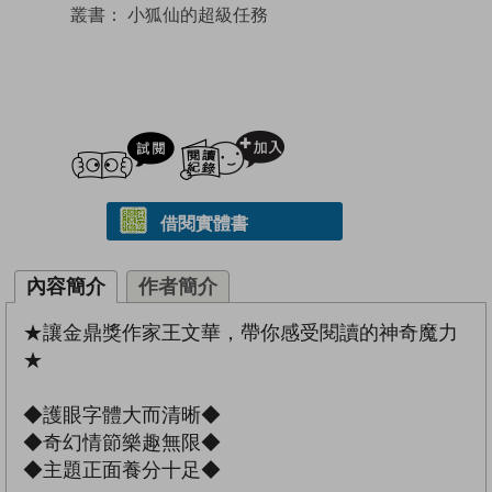
叢書：
小狐仙的超級任務
試閲
加入閱讀紀錄
借閱實體書
內容簡介
作者簡介
★讓金鼎獎作家王文華，帶你感受閱讀的神奇魔力
★
◆護眼字體大而清晰◆
◆奇幻情節樂趣無限◆
◆主題正面養分十足◆