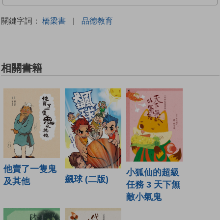
關鍵字詞：
橋梁書
|
品德教育
相關書籍
他賣了一隻鬼
小狐仙的超級
飆球 (二版)
及其他
任務 3 天下無
敵小氣鬼