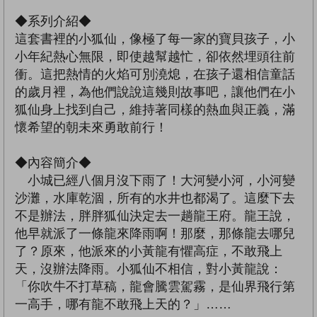
◆系列介紹◆
這套書裡的小狐仙，像極了每一家的寶貝孩子，小
小年紀熱心無限，即使越幫越忙，卻依然埋頭往前
衝。這把熱情的火焰可別澆熄，在孩子還相信童話
的歲月裡，為他們說說這幾則故事吧，讓他們在小
狐仙身上找到自己，維持著同樣的熱血與正義，滿
懷希望的朝未來勇敢前行！
◆內容簡介◆
小城已經八個月沒下雨了！大河變小河，小河變
沙灘，水庫乾涸，所有的水井也都渴了。這麼下去
不是辦法，胖胖狐仙決定去一趟龍王府。龍王說，
他早就派了一條龍來降雨啊！那麼，那條龍去哪兒
了？原來，他派來的小黃龍有懼高症，不敢飛上
天，沒辦法降雨。小狐仙不相信，對小黃龍說：
「你吹牛不打草稿，龍會騰雲駕霧，是仙界飛行第
一高手，哪有龍不敢飛上天的？」……