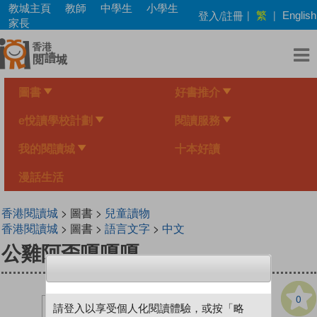
Skip
教城主頁
教師
中學生
小學生
繁
登入/註冊
|
|
English
to
家長
main
content
圖書
好書推介
e悅讀學校計劃
閱讀服務
我的閱讀城
十本好讀
漫話生活
香港閱讀城
> 圖書 >
兒童讀物
香港閱讀城
> 圖書 >
語言文字
>
中文
公雞阿歪嘎嘎嘎
0
請登入以享受個人化閱讀體驗，或按「略