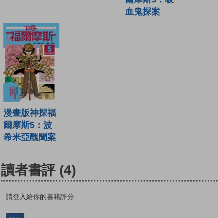
血鬼探案
漫畫版神探福
爾摩斯5：波
希米亞醜聞案
讀者書評
(4)
請登入給你的書籍評分