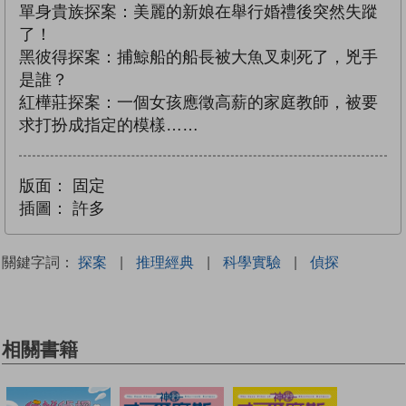
單身貴族探案：美麗的新娘在舉行婚禮後突然失蹤
了！
黑彼得探案：捕鯨船的船長被大魚叉刺死了，兇手
是誰？
紅樺莊探案：一個女孩應徵高薪的家庭教師，被要
求打扮成指定的模樣……
版面：
固定
插圖：
許多
關鍵字詞：
探案
|
推理經典
|
科學實驗
|
偵探
相關書籍