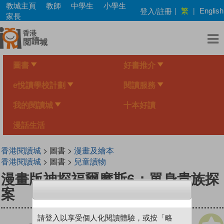
Skip
教城主頁
教師
中學生
小學生
繁
登入/註冊
|
|
English
to
家長
main
content
圖書
好書推介
e悅讀學校計劃
閱讀服務
我的閱讀城
十本好讀
漫話生活
香港閱讀城
> 圖書 >
漫畫及繪本
香港閱讀城
> 圖書 >
兒童讀物
漫畫版神探福爾摩斯6：單身貴族探
案
請登入以享受個人化閱讀體驗，或按「略