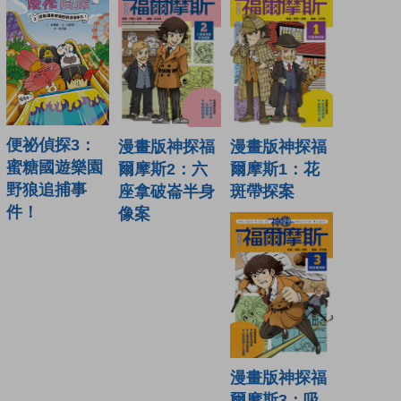
便祕偵探3：
漫畫版神探福
漫畫版神探福
蜜糖國遊樂園
爾摩斯2：六
爾摩斯1：花
野狼追捕事
座拿破崙半身
斑帶探案
件！
像案
漫畫版神探福
爾摩斯3：吸