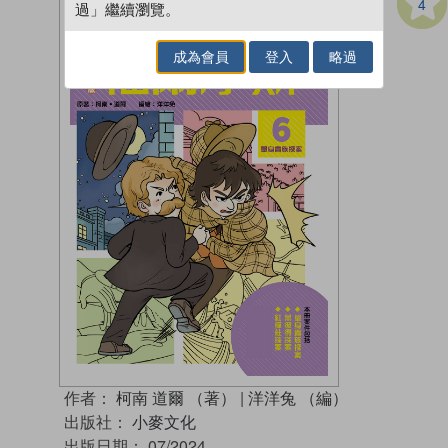
4
過」繼續瀏覽。
成為會員
登入
略過
作者：
柯南 道爾 （著）
|
洋洋兔 （編）
出版社：
小麥文化
出版日期：
07/2024