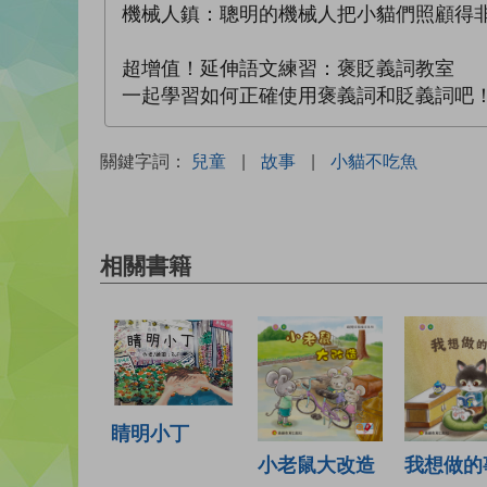
機械人鎮：聰明的機械人把小貓們照顧得
超增值！延伸語文練習：褒貶義詞教室
一起學習如何正確使用褒義詞和貶義詞吧
關鍵字詞：
兒童
|
故事
|
小貓不吃魚
相關書籍
睛明小丁
小老鼠大改造
我想做的