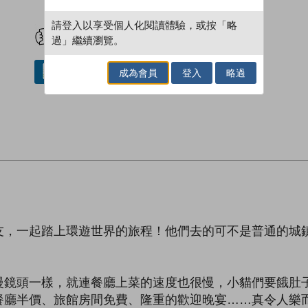
試閲
加入閱讀紀錄
請登入以享受個人化閱讀體驗，或按「略
過」繼續瀏覽。
成為會員
登入
略過
借閱實體書
友，一起踏上環遊世界的旅程！他們去的可不是普通的城
慢鏡頭一樣，就連餐廳上菜的速度也很慢，小貓們要餓肚
餐廳半價、旅館房間免費、隆重的歡迎晚宴……真令人樂