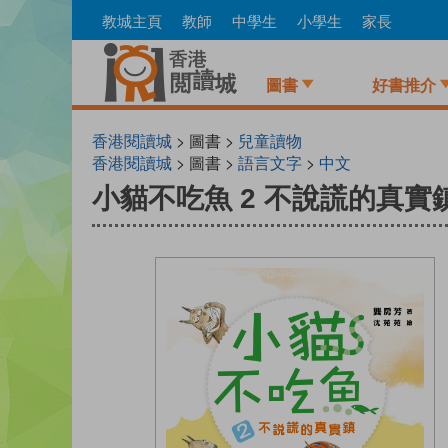
Skip
教城主頁
教師
中學生
小學生
家長
to
main
content
圖書
好書推介
香港閱讀城
> 圖書 >
兒童讀物
香港閱讀城
> 圖書 >
語言文字
>
中文
小貓不吃魚 2 不說謊的真實