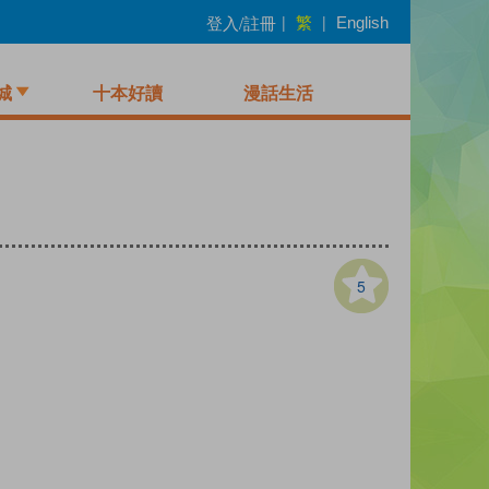
繁
登入/註冊
|
|
English
城
十本好讀
漫話生活
5