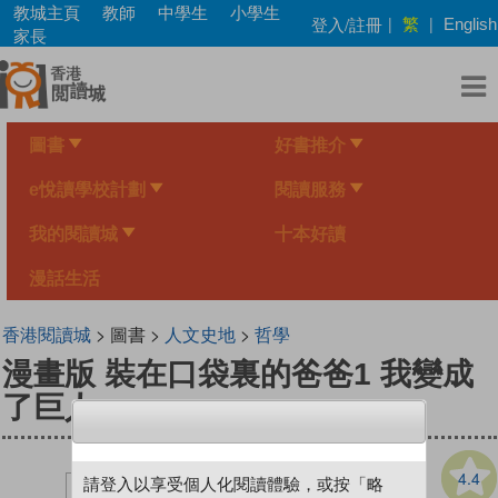
Skip
教城主頁
教師
中學生
小學生
繁
登入/註冊
|
|
English
to
家長
main
content
圖書
好書推介
e悅讀學校計劃
閱讀服務
我的閱讀城
十本好讀
漫話生活
香港閱讀城
> 圖書 >
人文史地
>
哲學
漫畫版 裝在口袋裏的爸爸1 我變成
了巨人
4.4
請登入以享受個人化閱讀體驗，或按「略