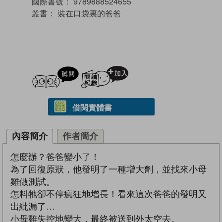
國際書號：
9789888524655
叢書：
裝在口袋裏的爸爸
試閲
加入閱讀紀錄
借閱實體書
內容簡介
作者簡介
怎麼辦？爸爸變小了！
為了回復原狀，他發明了一種增大劑，並找來小母
雞做測試。
怎料牠卻不停瘋狂地增長！看來這次爸爸的發明又
出紕漏了…
小母雞失控地變大，最終被送到外太空去。