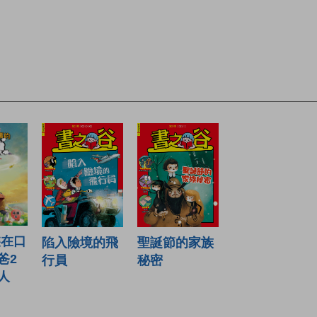
裝在口
陷入險境的飛
聖誕節的家族
爸2
行員
秘密
人