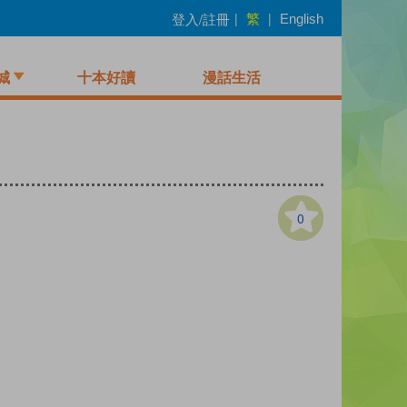
繁
登入/註冊
|
|
English
城
十本好讀
漫話生活
0