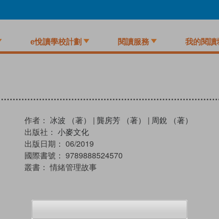
e悅讀學校計劃
閱讀服務
我的閱讀
作者：
冰波 （著）
|
龔房芳 （著）
|
周銳 （著）
出版社：
小麥文化
出版日期：
06/2019
國際書號：
9789888524570
叢書：
情緒管理故事