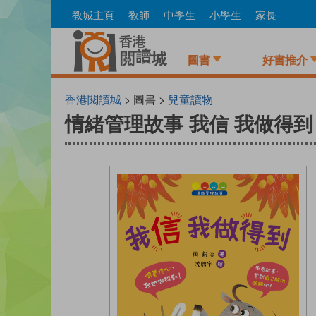
Skip
教城主頁
教師
中學生
小學生
家長
to
main
content
圖書
好書推介
香港閱讀城
> 圖書 >
兒童讀物
情緒管理故事 我信 我做得到