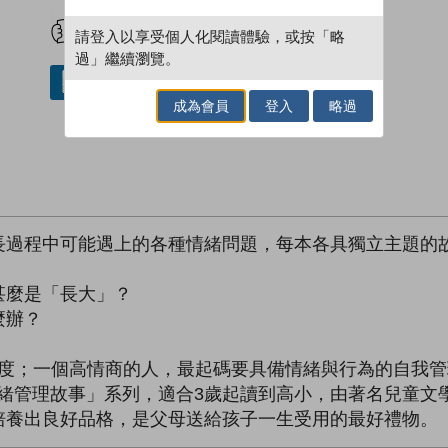
試閲
加入閱讀紀錄
請登入以享受個人化閱讀體驗，或按「略
過」繼續瀏覽。
借閱實體書
成為會員
登入
略過
長過程中可能遇上的各種情緒問題，每本各具獨立主題的故
：
甚麼是「長大」？
麼辦？
高度；一個高情商的人，最起碼要具備情緒與行為的自我
情緒管理故事」系列，適合3歲起讀到高小，由著名兒童文
培養出良好品格，是父母送給孩子一生受用的最好禮物。