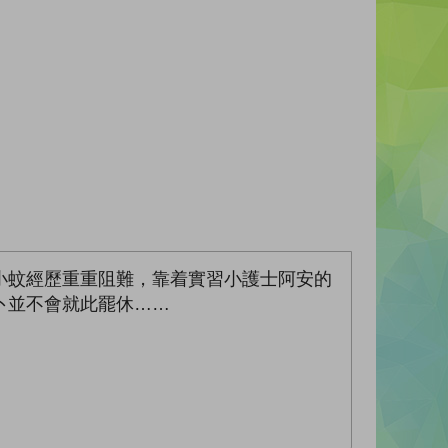
小蚊經歷重重阻難，靠着實習小護士阿安的
卜並不會就此罷休……