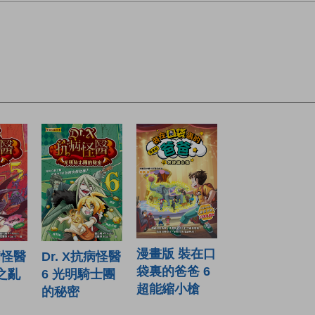
漫畫版 裝在口
病怪醫
Dr. X抗病怪醫
袋裏的爸爸 6
之亂
6 光明騎士團
超能縮小槍
的秘密