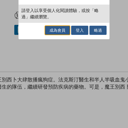
試閲
加入閱讀紀錄
請登入以享受個人化閱讀體驗，或按「略
過」繼續瀏覽。
成為會員
登入
略過
借閱實體書
王別西卜大肆散播瘋狗症。法克斯汀醫生和半人半吸血鬼
醫生的隊伍，繼續研發預防疾病的藥物。可是，魔王別西