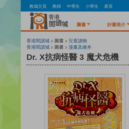
Skip
教城主頁
教師
中學生
小學生
家長
to
main
content
圖書
好書推介
香港閱讀城
> 圖書 >
兒童讀物
香港閱讀城
> 圖書 >
漫畫及繪本
Dr. X抗病怪醫 3 魔犬危機