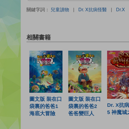
關鍵字詞：
兒童讀物
|
Dr. X抗病怪醫
|
Dr.X
相關書籍
圖文版 裝在口
圖文版 裝在口
Dr. X抗
袋裏的爸爸1
袋裏的爸爸2
5 神魔城
海底大冒險
爸爸變巨人