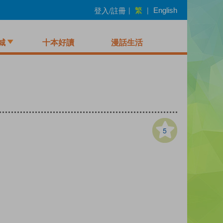
繁
登入/註冊
|
|
English
城
十本好讀
漫話生活
5