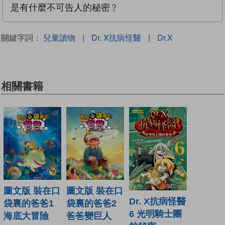
是有什麼不可告人的秘密﹖
關鍵字詞：
兒童讀物
|
Dr. X抗病怪醫
|
Dr.X
相關書籍
圖文版 裝在口
圖文版 裝在口
Dr. X抗病怪醫
袋裏的爸爸1
袋裏的爸爸2
6 光明騎士團
海底大冒險
爸爸變巨人