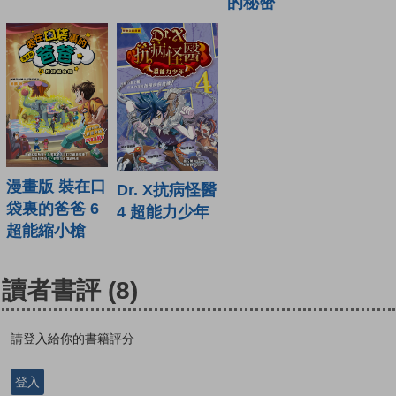
的秘密
漫畫版 裝在口
Dr. X抗病怪醫
袋裏的爸爸 6
4 超能力少年
超能縮小槍
讀者書評
(8)
請登入給你的書籍評分
登入