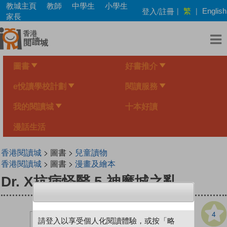
Skip
教城主頁
教師
中學生
小學生
繁
登入/註冊
|
|
English
to
家長
main
content
圖書
好書推介
e悅讀學校計劃
閱讀服務
我的閱讀城
十本好讀
漫話生活
香港閱讀城
> 圖書 >
兒童讀物
香港閱讀城
> 圖書 >
漫畫及繪本
Dr. X抗病怪醫 5 神魔城之亂
4
請登入以享受個人化閱讀體驗，或按「略