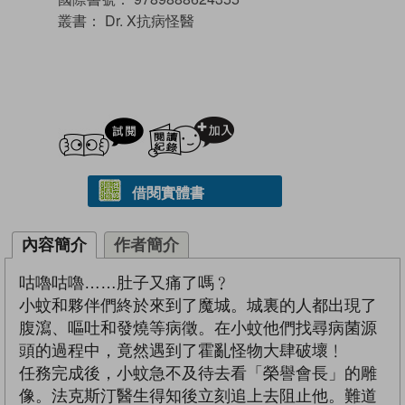
叢書：
Dr. X抗病怪醫
試閲
加入閱讀紀錄
借閱實體書
內容簡介
作者簡介
咕嚕咕嚕……肚子又痛了嗎﹖
小蚊和夥伴們終於來到了魔城。城裏的人都出現了
腹瀉、嘔吐和發燒等病徵。在小蚊他們找尋病菌源
頭的過程中，竟然遇到了霍亂怪物大肆破壞﹗
任務完成後，小蚊急不及待去看「榮譽會長」的雕
像。法克斯汀醫生得知後立刻追上去阻止他。難道