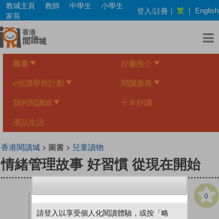
Skip
教城主頁
教師
中學生
小學生
繁
登入/註冊
|
|
English
to
家長
main
content
圖書
好書推介
e悅讀學校計劃
閱讀服務
我的閱讀城
十本好讀
漫話生活
香港閱讀城
> 圖書 >
兒童讀物
情緒管理故事 好習慣 從現在開始
0
請登入以享受個人化閱讀體驗，或按「略