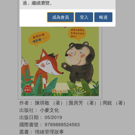
過」繼續瀏覽。
成為會員
登入
略過
作者：
陳琪敬 （著）
|
龔房芳 （著）
|
周銳 （著）
出版社：
小麥文化
出版日期：
05/2019
國際書號：
9789888524563
叢書：
情緒管理故事