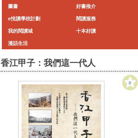
Skip
圖書
好書推介
to
main
e悅讀學校計劃
閱讀服務
content
我的閱讀城
十本好讀
漫話生活
香江甲子：我們這一代人
0