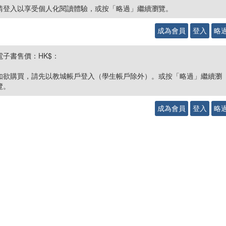
請登入以享受個人化閱讀體驗，或按「略過」繼續瀏覽。
成為會員
登入
略
電子書售價：HK$：
如欲購買，請先以教城帳戶登入（學生帳戶除外）。或按「略過」繼續瀏
覽。
成為會員
登入
略