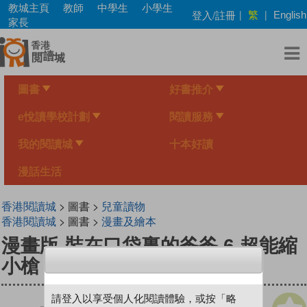
Skip
教城主頁
教師
中學生
小學生
繁
登入/註冊
|
|
English
to
家長
main
content
圖書
好書推介
e悅讀學校計劃
閱讀服務
我的閱讀城
十本好讀
漫話生活
香港閱讀城
> 圖書 >
兒童讀物
香港閱讀城
> 圖書 >
漫畫及繪本
漫畫版 裝在口袋裏的爸爸 6 超能縮
小槍
請登入以享受個人化閱讀體驗，或按「略