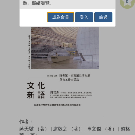
0
過」繼續瀏覽。
成為會員
登入
略過
作者：
蔣天驥 （著）
|
盧敬之 （著）
|
卓文傑 （著）
|
趙格