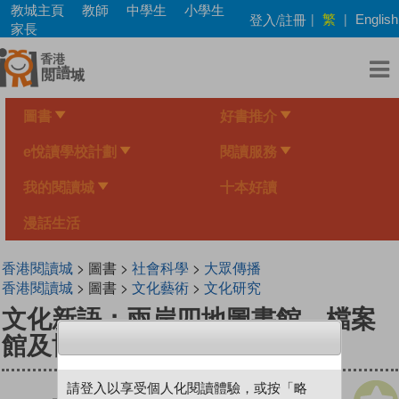
Skip
教城主頁
教師
中學生
小學生
繁
登入/註冊
|
|
English
to
家長
main
content
圖書
好書推介
e悅讀學校計劃
閱讀服務
我的閱讀城
十本好讀
漫話生活
香港閱讀城
> 圖書 >
社會科學
>
大眾傳播
香港閱讀城
> 圖書 >
文化藝術
>
文化研究
文化新語：兩岸四地圖書館、檔案
館及博物館傑出工作者
請登入以享受個人化閱讀體驗，或按「略