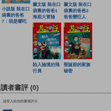
圖文版 裝在口
圖文版 裝在口
小說版 裝在口
袋裏的爸爸1
袋裏的爸爸2
袋裏的爸爸
海底大冒險
爸爸變巨人
7：我是哪吒
陷入險境的飛
聖誕節的家族
行員
秘密
讀者書評
(0)
請登入給你的書籍評分