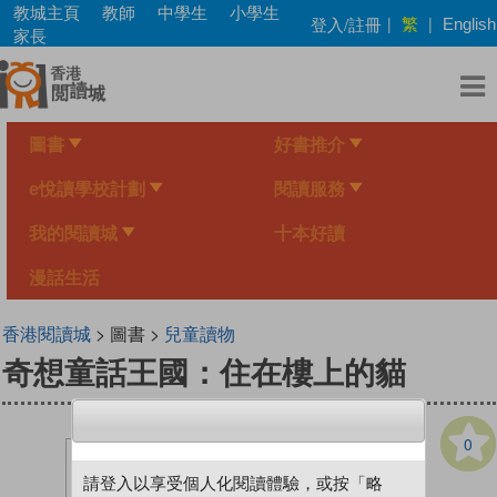
Skip
教城主頁
教師
中學生
小學生
繁
登入/註冊
|
|
English
to
家長
main
content
圖書
好書推介
e悅讀學校計劃
閱讀服務
我的閱讀城
十本好讀
漫話生活
香港閱讀城
> 圖書 >
兒童讀物
奇想童話王國：住在樓上的貓
0
請登入以享受個人化閱讀體驗，或按「略