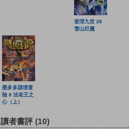
查理九世 26
雪山巨魔
墨多多謎境冒
險 8 法老王之
心（上）
讀者書評
(10)