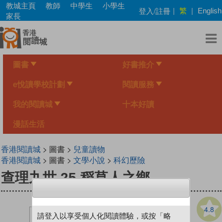
Skip
教城主頁
教師
中學生
小學生
繁
登入/註冊
|
|
English
to
家長
main
content
圖書
好書推介
e悅讀學校計劃
閱讀服務
我的閱讀城
十本好讀
漫話生活
香港閱讀城
> 圖書 >
兒童讀物
香港閱讀城
> 圖書 >
文學小說
>
科幻歷險
查理九世 25 稻草人之鄉
4.8
請登入以享受個人化閱讀體驗，或按「略