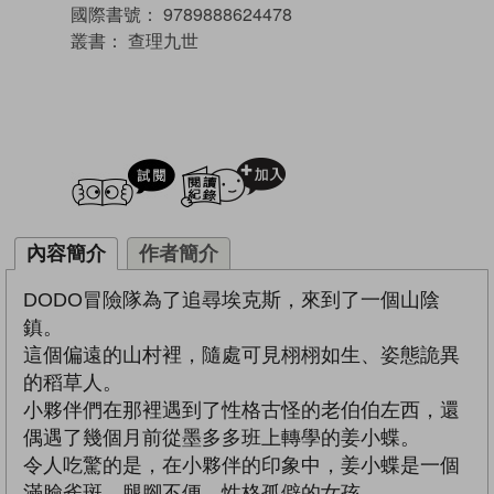
國際書號：
9789888624478
叢書：
查理九世
試閲
加入閱讀紀錄
內容簡介
作者簡介
DODO冒險隊為了追尋埃克斯，來到了一個山陰
鎮。
這個偏遠的山村裡，隨處可見栩栩如生、姿態詭異
的稻草人。
小夥伴們在那裡遇到了性格古怪的老伯伯左西，還
偶遇了幾個月前從墨多多班上轉學的姜小蝶。
令人吃驚的是，在小夥伴的印象中，姜小蝶是一個
滿臉雀斑、腿腳不便、性格孤僻的女孩，