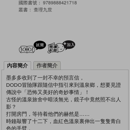
國際書號：
9789888421718
叢書：
查理九世
試閲
加入閱讀紀錄
內容簡介
作者簡介
墨多多收到了一封不幸的預言信，
DODO冒險隊跟隨信中指引來到溫泉鄉，想要見證
傳說中「恐怖又美好的奇妙事情」！
古怪的溫泉旅舍中暗淡無光，鏡子中竟然照不出人
影？
打開房門，等待着他們的赫然是……
時鐘敲響了十二下，血紅色溫泉裏伸出一隻隻青白
色的手臂，