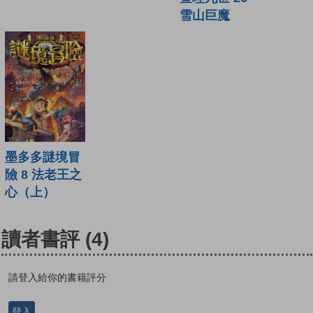
雪山巨魔
墨多多謎境冒
險 8 法老王之
心（上）
讀者書評
(4)
請登入給你的書籍評分
登入