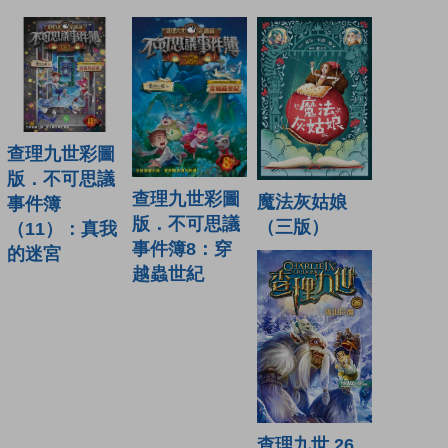
查理九世彩圖
版．不可思議
查理九世彩圖
魔法灰姑娘
事件簿
版．不可思議
（三版）
（11）：真我
事件簿8：穿
的迷宮
越蟲世紀
查理九世 26