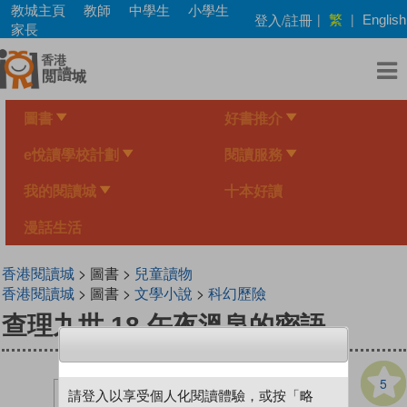
Skip
教城主頁
教師
中學生
小學生
繁
登入/註冊
|
|
English
to
家長
main
content
圖書
好書推介
e悅讀學校計劃
閱讀服務
我的閱讀城
十本好讀
漫話生活
香港閱讀城
> 圖書 >
兒童讀物
香港閱讀城
> 圖書 >
文學小說
>
科幻歷險
查理九世 18 午夜溫泉的密語
5
請登入以享受個人化閱讀體驗，或按「略