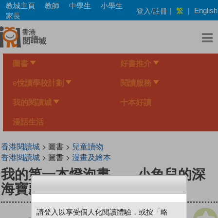
Skip
教城主頁
教師
中學生
小學生
繁
登入/註冊
|
|
English
to
家長
main
content
圖書
好書推介
e悅讀學校計劃
閱讀服務
我的閱讀城
十本好讀
漫話生活
香港閱讀城
> 圖書 >
兒童讀物
香港閱讀城
> 圖書 >
漫畫及繪本
我的第一本燈泡書——小魚兒的深
海寶藏
請登入以享受個人化閱讀體驗，或按「略