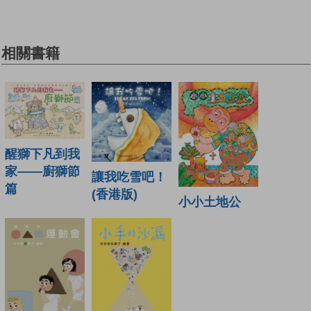
相關書籍
醒獅下凡到我
家——廚獅節
讓我吃雪吧！
篇
(香港版)
小小土地公