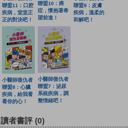
聯盟10：癌
聯盟11：口腔
聯盟9：皮膚
症，懷抱著希
疾病，堂堂正
疾病，溫柔的
望前進！
正的對決吧！
和解吧！
小醫師復仇者
小醫師復仇者
聯盟7：泌尿
聯盟8：心臟
系統疾病，調
疾病，給我看
整情緒吧！
看你的心！
讀者書評
(0)