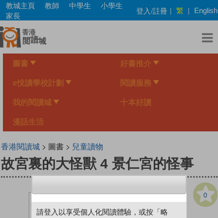
Skip
教城主頁
教師
中學生
小學生
繁
登入/註冊
|
|
English
to
家長
main
content
圖書
好書推介
e悅讀學校計劃
閱讀服務
我的閱讀城
十本好讀
漫話生活
香港閱讀城
> 圖書 >
兒童讀物
故宮裏的大怪獸 4 景仁宮的怪事
0
請登入以享受個人化閱讀體驗，或按「略