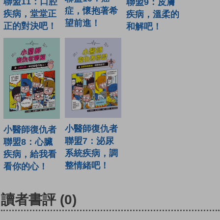
聯盟11：口腔
聯盟9：皮膚
症，懷抱著希
疾病，堂堂正
疾病，溫柔的
望前進！
正的對決吧！
和解吧！
小醫師復仇者
小醫師復仇者
聯盟7：泌尿
聯盟8：心臟
系統疾病，調
疾病，給我看
整情緒吧！
看你的心！
讀者書評
(0)