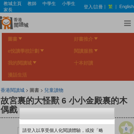
Skip
教城主頁
教師
中學生
小學生
繁
登入/註冊
|
|
English
to
家長
main
content
圖書
好書推介
e悅讀學校計劃
閱讀服務
我的閱讀城
十本好讀
漫話生活
香港閱讀城
> 圖書 >
兒童讀物
故宮裏的大怪獸 6 小小金殿裏的木
偶戲
0
請登入以享受個人化閱讀體驗，或按「略