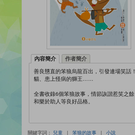
內容簡介
作者簡介
善良戇直的笨狼烏龍百出，引發連場笑話
貓、患上怪病的獅王……
全書收錄6個笨狼故事，情節詼諧惹笑之
和樂於助人等良好品格。
關鍵字詞：
兒童
|
笨狼的故事
|
小說