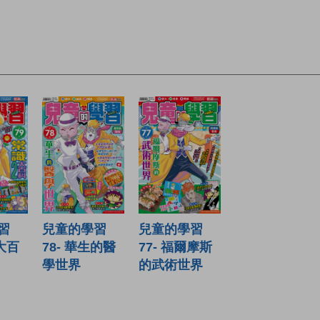
習
兒童的學習
兒童的學習
識大百
78- 華生的醫
77- 福爾摩斯
學世界
的武術世界