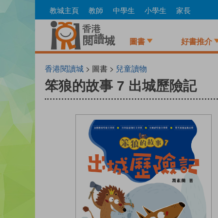
Skip
教城主頁
教師
中學生
小學生
家長
to
main
content
圖書
好書推介
香港閱讀城
> 圖書 >
兒童讀物
笨狼的故事 7 出城歷險記