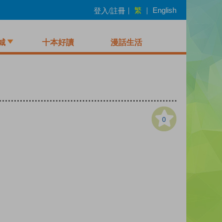
繁
登入/註冊
|
|
English
城
十本好讀
漫話生活
0