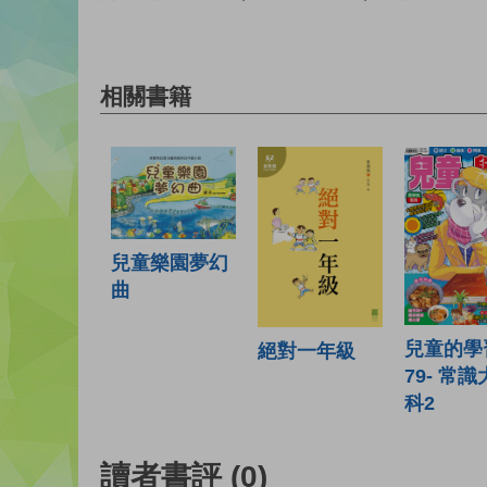
相關書籍
兒童樂園夢幻
曲
兒童的學
絕對一年級
79- 常
科2
讀者書評
(0)