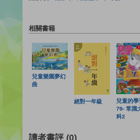
相關書籍
兒童樂園夢幻
曲
兒童的學
絕對一年級
79- 常
科2
讀者書評
(0)