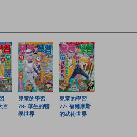
習
兒童的學習
兒童的學習
識大百
78- 華生的醫
77- 福爾摩斯
學世界
的武術世界