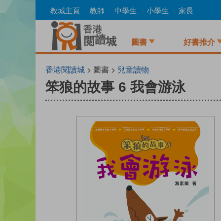
Skip
教城主頁
教師
中學生
小學生
家長
to
main
content
圖書
好書推介
香港閱讀城
> 圖書 >
兒童讀物
笨狼的故事 6 我會游泳