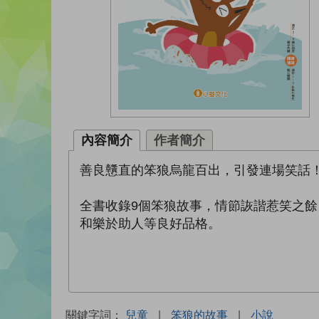
內容簡介
作者簡介
善良戇直的笨狼烏龍百出，引發連場笑話
全書收錄9個笨狼故事，情節詼諧惹笑之
和樂於助人等良好品格。
關鍵字詞：
兒童
|
笨狼的故事
|
小說