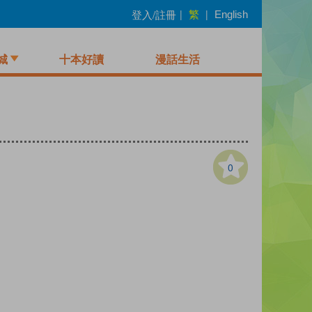
繁
登入/註冊
|
|
English
城
十本好讀
漫話生活
0