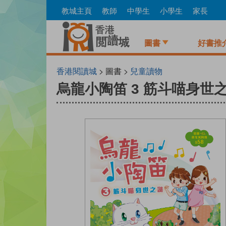
Skip
教城主頁
教師
中學生
小學生
家長
to
main
content
圖書
好書推
香港閱讀城
> 圖書 >
兒童讀物
烏龍小陶笛 3 筋斗喵身世