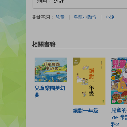
插圖：
少許
關鍵字詞：
兒童
|
烏龍小陶笛
|
小說
相關書籍
兒童樂園夢幻
曲
兒童的
絕對一年級
79- 
科2