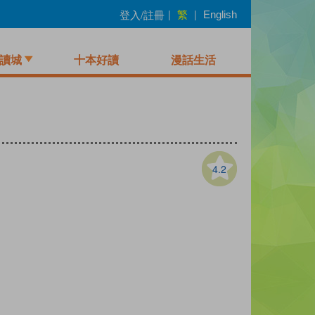
繁
登入/註冊
|
|
English
讀城
十本好讀
漫話生活
4.2