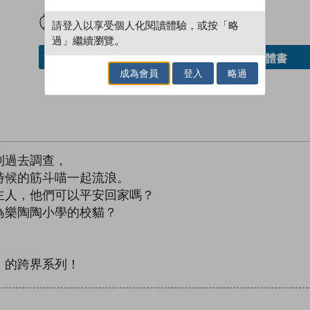
試閲
加入閱讀紀錄
請登入以享受個人化閱讀體驗，或按「略
過」繼續瀏覽。
借閱實體書
加入／閱讀電子書
成為會員
登入
略過
到過去調查，
時候的筋斗喵一起流浪。
主人，他們可以平安回家嗎？
為樂陶陶小學的校貓？
」的跨界系列！