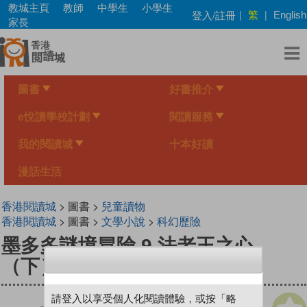
Skip
教城主頁
教師
中學生
小學生
繁
登入/註冊
|
|
English
to
家長
main
content
圖書
好書推介
e悅讀學校計劃
閱讀服務
我的閱讀城
十本好讀
漫話生活
香港閱讀城
> 圖書 >
兒童讀物
香港閱讀城
> 圖書 >
文學小說
>
科幻歷險
墨多多謎境冒險 9 法老王之心
（下）
請登入以享受個人化閱讀體驗，或按「略