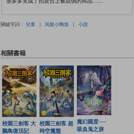
墨多多竟成了拍賣台上被競價的商品……
關鍵字詞：
兒童
|
烏龍小陶笛
|
小說
相關書籍
魔幻國度──
校園三劍客 大
校園三劍客 超
吸血鬼之淚
鵬鳥復活記
時空魔盤