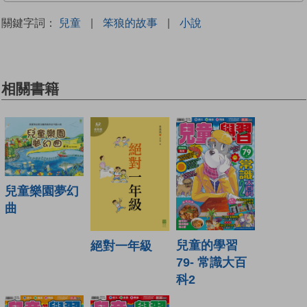
關鍵字詞：
兒童
|
笨狼的故事
|
小說
相關書籍
兒童樂園夢幻
曲
兒童的學習
絕對一年級
79- 常識大百
科2