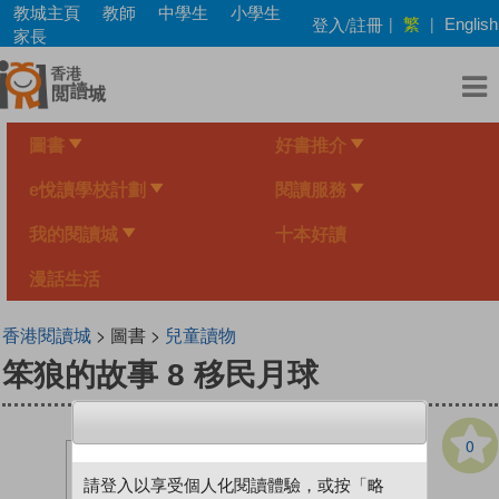
Skip
教城主頁
教師
中學生
小學生
繁
登入/註冊
|
|
English
to
家長
main
content
圖書
好書推介
e悅讀學校計劃
閱讀服務
我的閱讀城
十本好讀
漫話生活
香港閱讀城
> 圖書 >
兒童讀物
笨狼的故事 8 移民月球
0
請登入以享受個人化閱讀體驗，或按「略